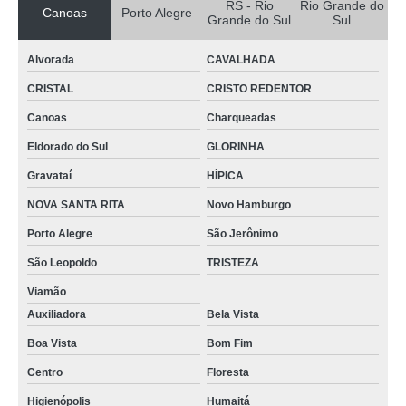
RS - Rio
Rio Grande do
Canoas
Porto Alegre
Grande do Sul
Sul
porta com vidro temperado Fátima
porta externa de vidro temperado valor Gravataí
Alvorada
CAVALHADA
porta de vidro temperado para banheiro valor NOVA SANTA RITA
CRISTAL
CRISTO REDENTOR
porta de correr de vidro temperado TRISTEZA
Canoas
Charqueadas
preço de porta de vidro temperado jateado Rio Branco
Eldorado do Sul
GLORINHA
Gravataí
HÍPICA
porta de vidro temperado para quarto GLORINHA
NOVA SANTA RITA
Novo Hamburgo
porta de vidro temperado pivotante valor Nossa Sra das Graças
Porto Alegre
São Jerônimo
porta para sala de vidro temperado valor Charqueadas
São Leopoldo
TRISTEZA
porta vidro temperado valor CRISTAL
Viamão
valor de porta de correr de vidro temperado Esteio
Auxiliadora
Bela Vista
porta vidro temperado valor Alvorada
Boa Vista
Bom Fim
porta para sala de vidro temperado valor São Jerônimo
Centro
Floresta
preço de porta de vidro temperado para quarto Eldorado do Sul
Higienópolis
Humaitá