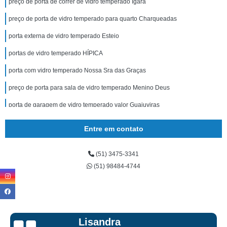
preço de porta de correr de vidro temperado Igara
preço de porta de vidro temperado para quarto Charqueadas
porta externa de vidro temperado Esteio
portas de vidro temperado HÍPICA
porta com vidro temperado Nossa Sra das Graças
preço de porta para sala de vidro temperado Menino Deus
porta de garagem de vidro temperado valor Guajuviras
portas de entrada em vidro temperado valor Fátima
Entre em contato
valor de portas de vidro temperado São Luis
(51) 3475-3341
portas de vidro temperado valor Bom Fim
(51) 98484-4744
valor de portas de vidro temperado São José
porta com vidro temperado valor Eldorado do Sul
portas de entrada em vidro temperado Floresta
Lisandra
preço de porta com vidro temperado Viamão