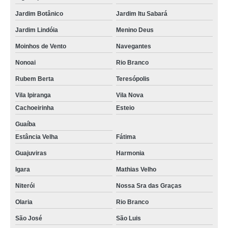
porta externa de vidro temperado Floresta
Jardim Botânico
Jardim Itu Sabará
porta de vidro temperado para banheiro Novo Hamburgo
Jardim Lindóia
Menino Deus
preço de porta externa de vidro temperado Humaitá
Moinhos de Vento
Navegantes
preço de portas de vidro temperado Viamão
Nonoai
Rio Branco
preço de porta de vidro temperado jateado CRISTAL
Rubem Berta
Teresópolis
Vila Ipiranga
Vila Nova
preço de porta de vidro temperado pivotante NOVA SANTA RITA
Cachoeirinha
Esteio
preço de porta vidro temperado Igara
Guaíba
porta externa de vidro temperado valor GLORINHA
Estância Velha
Fátima
porta de correr de vidro temperado valor Canoas
Guajuviras
Harmonia
valor de portas de entrada em vidro temperado Menino Deus
Igara
Mathias Velho
valor de porta vidro temperado Novo Hamburgo
Niterói
Nossa Sra das Graças
valor de porta de vidro temperado pivotante Jardim Itu Sabará
Olaria
Rio Branco
porta de vidro temperado jateado valor Navegantes
São José
São Luis