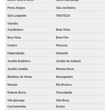
NOVA SANTA RITA
Novo Hamburgo
coberturas pergolados vidro Nossa Sra das Graças
Porto Alegre
São Jerônimo
orçamento para cobertura de vidro temperado Cachoeirinha
São Leopoldo
TRISTEZA
quanto custa cobertura de vidro para pergolado São Leopoldo
Viamão
cobertura de vidro para varanda preços CAVALHADA
Auxiliadora
Bela Vista
cobertura de vidro Guaíba
Boa Vista
Bom Fim
qual o valor de cobertura de vidro para varanda São Luis
Centro
Floresta
coberturas vidro Teresópolis
Higienópolis
Humaitá
orçamento para cobertura de vidro Olaria
Jardim Botânico
Jardim Itu Sabará
cobertura com vidro temperado Auxiliadora
Jardim Lindóia
Menino Deus
cobertura vidro temperado preços Fátima
Moinhos de Vento
Navegantes
quanto custa cobertura em vidro temperado São José
Nonoai
Rio Branco
coberturas com vidro temperado Jardim Botânico
Rubem Berta
Teresópolis
Vila Ipiranga
Vila Nova
orçamento para cobertura de vidro temperado Olaria
Cachoeirinha
Esteio
quanto custa cobertura pergolado vidro Olaria