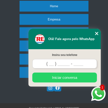
quanto custa cobertura de vidro temperado Esteio
Home
quanto custa cobertura de vidro retrátil manual Nonoai
Empresa
cobertura de vidro retrátil preços CAVALHADA
cobertura pergolado vidro preços Bela Vista
Missão
coberturas vidro temperado HÍPICA
Olá! Fale agora pelo WhatsApp
Serviços
coberturas de vidro Canoas
Insira seu telefone
cobertura em vidro temperado Humaitá
Contato
cobertura pergolado vidro Esteio
cobertura vidro GLORINHA
Mapa do site
Iniciar conversa
cobertura com vidro temperado preços Nonoai
1
coberturas de vidro para pergolado TRISTEZA
qual o valor de cobertura de vidro GLORINHA
cobertura de vidro para varanda Rubem Berta