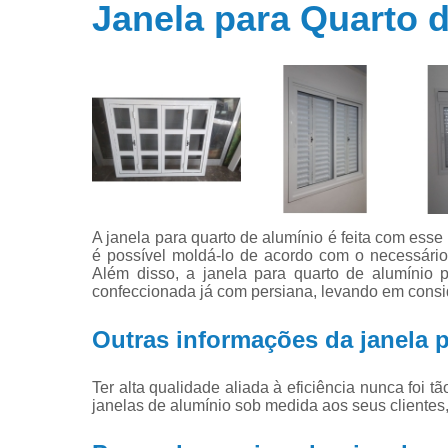
Portas de
Janela para Quarto 
vidros
temperados
Portas em
vidros
temperados
A janela para quarto de alumínio é feita com esse 
é possível moldá-lo de acordo com o necessári
Além disso, a janela para quarto de alumínio p
confeccionada já com persiana, levando em consi
Outras informações da janela p
Ter alta qualidade aliada à eficiência nunca foi t
janelas de alumínio sob medida aos seus cliente