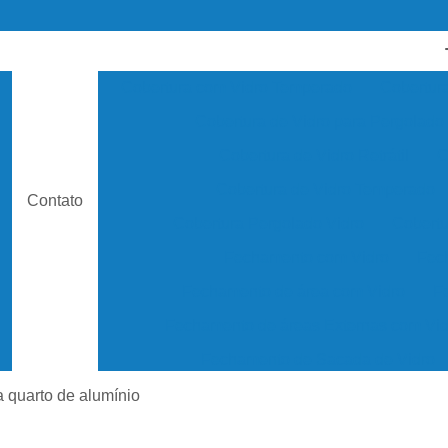
Cobertura com Vidro Temperado
Cobertura
Cobertura de Vidro para Pergolado
o
Cobertura de Vidro Retrátil
C
Cobertura de Vidro Temperado
Contato
Cobertura Pergolado Vidro
Cobertu
Fechamento com Vidro
Fec
Fechamento de área com Vidro
F
Fechamento de áreas Externas com Vid
Fechamento de Sacada de Vidro
Fechamento de Sacadas com Vidro Retrá
a quarto de alumínio
Fechamento de Vidro para Varanda