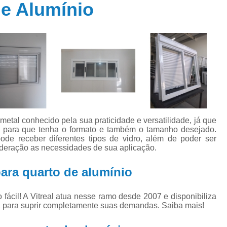
de Alumínio
Janela Alumínio Camarão
Janela Al
Janela de Alumínio 1 por 1
Janela de Alumínio com Persiana Integ
Janela de Alumínio Maxim Ar
Janela de V
Janela para Quarto de Alumínio
Janela Piv
Janela de Vidro
Janela de Vidro
Janela de Vidro Fumê
Janela de Vidro
metal conhecido pela sua praticidade e versatilidade, já que
Janela de Vidro Verde
Janela Grande de V
o para que tenha o formato e também o tamanho desejado.
ode receber diferentes tipos de vidro, além de poder ser
Janela Vidro Temperado
Empresa de 
deração as necessidades de sua aplicação.
Janela de Alumínio Branco par
ara quarto de alumínio
Janela de Alumínio Branco p
ão fácil! A Vitreal atua nesse ramo desde 2007 e disponibiliza
Janela de Alumínio de Co
s, para suprir completamente suas demandas. Saiba mais!
Janela de Alumínio 