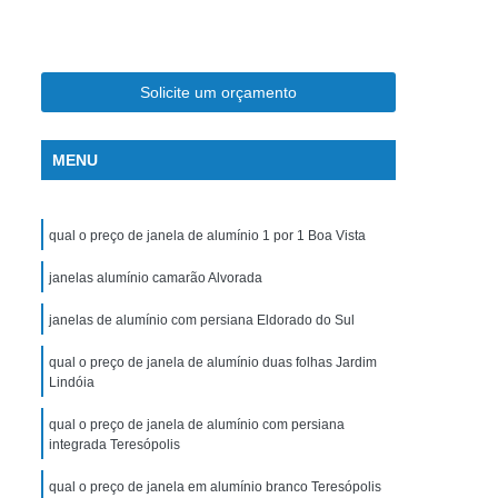
umínio com Grade
Janela de Alumínio
Janela de Alumínio com Persiana
rada
Janela de Alumínio Duas Folhas
Solicite um orçamento
idro e Alumínio
Janela em Alumínio Branco
MENU
otante de Alumínio
Janela de Correr de Vidro
 4 Folhas
Janela de Vidro Blindex
qual o preço de janela de alumínio 1 por 1 Boa Vista
 para Quarto
Janela de Vidro Temperado
idro
janelas alumínio camarão Alvorada
Janela Pivotante Vidro
Janela Vidro
Janela de Alumínio no Rio Grande do Sul
janelas de alumínio com persiana Eldorado do Sul
a Cozinha no Rio Grande do Sul
qual o preço de janela de alumínio duas folhas Jardim
Lindóia
ara Sala no Rio Grande do Sul
qual o preço de janela de alumínio com persiana
rrer no Rio Grande do Sul
integrada Teresópolis
no Rio Grande do Sul
qual o preço de janela em alumínio branco Teresópolis