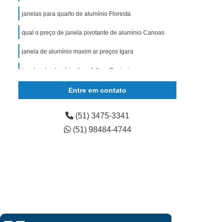
nheiro no Rio Grande do Sul
janelas para quarto de alumínio Floresta
ozinha no Rio Grande do Sul
qual o preço de janela pivotante de alumínio Canoas
uarto no Rio Grande do Sul
janela de alumínio maxim ar preços Igara
Sala no Rio Grande do Sul
ante no Rio Grande do Sul
janelas de alumínio duas folhas Guajuviras
a Quarto no Rio Grande do Sul
janela de alumínio maxim ar GLORINHA
Entre em contato
rande do Sul
Porta Alumínio com Vidro
qual o preço de janela de vidro e alumínio Igara
(51) 3475-3341
o Branco
Porta de Alumínio com Vidro
janela para quarto de alumínio preços Vila Nova
(51) 98484-4744
ínio para Sala
Porta de Alumínio Pivotante
fabricante de janela de alumínio duas folhas São
Porta de Correr de Alumínio
Leopoldo
ivotante Alumínio
Porta Pivotante de Alumínio
janela de alumínio maxim ar preços NOVA SANTA RITA
ão de Vidro
Porta de Correr de Vidro
janelas de alumínio Rio Branco
ta de Vidro de Abrir
Porta de Vidro de Correr
janela pivotante de alumínio CRISTO REDENTOR