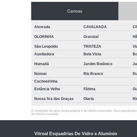
Canoas
Alvorada
CAVALHADA
C
GLORINHA
Gravataí
HÍ
São Leopoldo
TRISTEZA
V
Auxiliadora
Bela Vista
Bo
Humaitá
Jardim Botânico
Ja
Nonoai
Rio Branco
Ru
Cachoeirinha
Estância Velha
Fátima
Gu
Nossa Sra das Graças
Olaria
Ri
O conteúdo do texto desta página é de direito reservado. Sua reprodução, 
de direitos autorais
.
Vitreal Esquadrias De Vidro e Alumínio