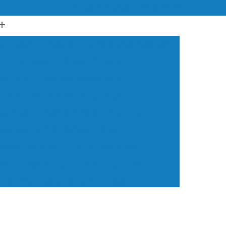
(51) 3475-3341
(51) 98484-4744
 de Vidro
Cobertura de Vidro para Corredor
Cobertura de Vidro para Varanda
obertura de Vidro Retrátil Manual
Cobertura em Vidro Temperado
ra Vidro
Cobertura Vidro Temperado
hamento de Cobertura com Vidro
echamento de área Gourmet com Vidro
ro
Fechamento de Sacada com Vidro
Fechamento de Sacada em Vidro
til
Fechamento de Varanda com Vidro
Fechamento em Vidro Temperado