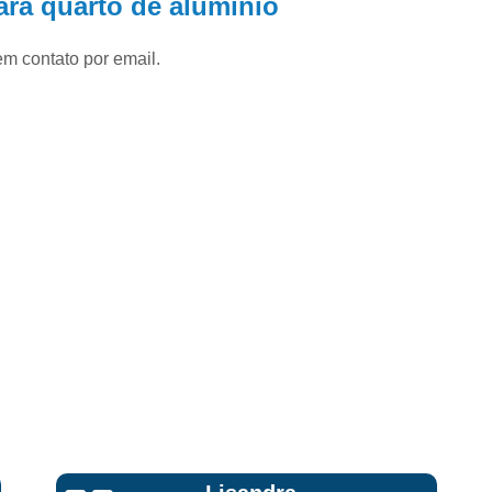
ara quarto de alumínio
Janela de Alumínio para Ba
Janela de Alumínio para C
em contato por email.
Janela de Alumínio para Q
Janela de Alumínio para 
Janela de Alumínio Pivot
Janela de Alumínio Preto par
Janela de Alumínio sob Medida no Rio G
Porta de Alumínio
Porta de Alumíni
Porta de Alumínio Externa
Porta de Alum
Porta de Alumínio Veneziana
Porta de Correr de Alumínio Branco
Porta P
Porta Balcão de Vidro
Porta Camar
Porta de Correr Vidro
Porta de Vidro
Por