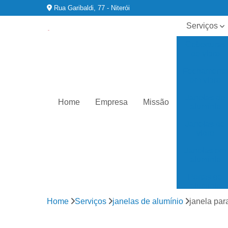
Rua Garibaldi, 77 - Niterói
Serviços
Coberturas
de vidro
Fechament
em vidro
Janelas de
Home
Empresa
Missão
alumínio
Janelas de
vidro
Janelas em
alumínio
Portas de
alumínio
Home
Serviços
janelas de alumínio
janela par
Portas de
vidro