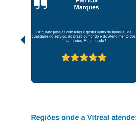
Patricia
Marques
 lindo, de
Fiz quatro janelas com telas e gostei muito do material, da
ciosos e
qualidade do serviço, do prazo cumprido e do atendimento dos
 ficaram
funcionários. Recomendo !
Regiões onde a Vitreal atende