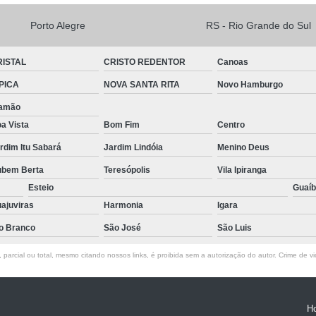
Porta de Vidro Temperado para 
Porto Alegre
RS - Rio Grande do Sul
Porta de Vidro Temperado pa
RISTAL
CRISTO REDENTOR
Canoas
Porta de Vidro Temperado pa
PICA
NOVA SANTA RITA
Novo Hamburgo
Porta de Vidro Temperado 
iamão
Porta de Vidro Temperado R
a Vista
Bom Fim
Centro
rdim Itu Sabará
Jardim Lindóia
Menino Deus
bem Berta
Teresópolis
Vila Ipiranga
Esteio
Guaí
ajuviras
Harmonia
Igara
o Branco
São José
São Luis
parcial ou total, mesmo citando nossos links, é proibida sem a autorização do autor. Crime de vi
H