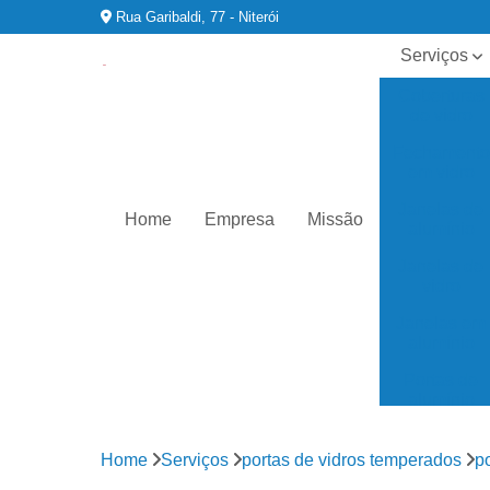
Rua Garibaldi, 77 - Niterói
Serviços
Coberturas
de vidro
Fechament
em vidro
Janelas de
Home
Empresa
Missão
alumínio
Janelas de
vidro
Janelas em
alumínio
Portas de
alumínio
Portas de
vidro
Home
Serviços
portas de vidros temperados
p