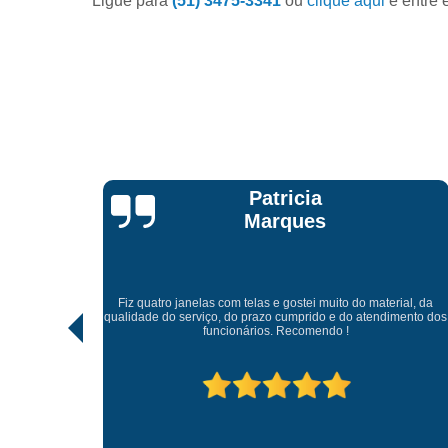
Ligue para
(51) 3475-3341
ou
clique aqui
e entre 
Patricia
Marques
 lindo, de
Fiz quatro janelas com telas e gostei muito do material, da
ciosos e
qualidade do serviço, do prazo cumprido e do atendimento dos
 ficaram
funcionários. Recomendo !