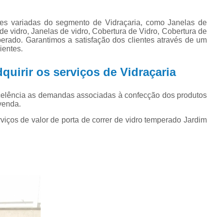
Janela de Alumínio para Ba
Janela de Alumínio para C
es variadas do segmento de Vidraçaria, como Janelas de
e vidro, Janelas de vidro, Cobertura de Vidro, Cobertura de
Janela de Alumínio para Q
erado. Garantimos a satisfação dos clientes através de um
ientes.
Janela de Alumínio para 
dquirir os serviços de Vidraçaria
Janela de Alumínio Pivot
Janela de Alumínio Preto par
celência as demandas associadas à confecção dos produtos
Janela de Alumínio sob Medida no Rio G
venda.
Porta de Alumínio
Porta de Alumíni
iços de valor de porta de correr de vidro temperado Jardim
Porta de Alumínio Externa
Porta de Alum
Porta de Alumínio Veneziana
Porta de Correr de Alumínio Branco
Porta P
Porta Balcão de Vidro
Porta Camar
Porta de Correr Vidro
Porta de Vidro
Por