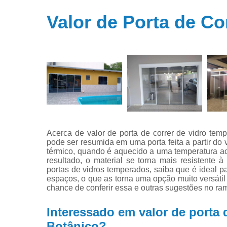
Portas de
vidros
Valor de Porta de C
temperados
Portas em
vidros
temperados
Acerca de valor de porta de correr de vidro tem
pode ser resumida em uma porta feita a partir d
térmico, quando é aquecido a uma temperatura a
resultado, o material se torna mais resistente
portas de vidros temperados, saiba que é ideal pa
espaços, o que as torna uma opção muito versátil
chance de conferir essa e outras sugestões no ram
Interessado em valor de porta 
Botânico?