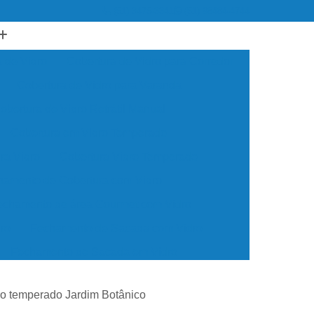
(51) 3475-3341
(51) 98484-4744
 de Vidro
Cobertura de Vidro para Corredor
Cobertura de Vidro para Varanda
obertura de Vidro Retrátil Manual
Cobertura em Vidro Temperado
ra Vidro
Cobertura Vidro Temperado
hamento de Cobertura com Vidro
echamento de área Gourmet com Vidro
ro
Fechamento de Sacada com Vidro
Fechamento de Sacada em Vidro
til
Fechamento de Varanda com Vidro
dro temperado Jardim Botânico
Fechamento em Vidro Temperado