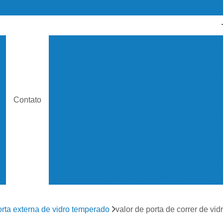
Cobertura com Vidro Temperado
Cobertura
Cobertura de Vidro para Pergolado
o
Cobertura de Vidro Retrátil
C
Cobertura de Vidro Temperado
Contato
Cobertura Pergolado Vidro
Cobertu
Fechamento com Vidro
Fec
Fechamento de área com Vidro
F
Fechamento de áreas Externas com Vid
Fechamento de Sacada de Vidro
Fechamento de Sacadas com Vidro Retrá
orta externa de vidro temperado
valor de porta de correr de vi
Fechamento de Vidro para Varanda