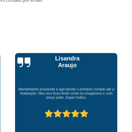
em contato por email.
Lisandra
Araujo
Atendimento excelente e ágil desde o primeiro contato até a
instalação. Meu box ficou lindo como eu imaginava e com
preço justo. Super indico.