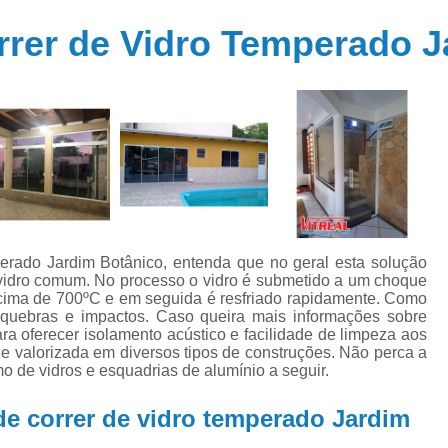
Janela Alumínio Camarão
Janela Al
orrer de Vidro Temperado 
Janela de Alumínio 1 por 1
Janela de Alumínio com Persiana Integ
Janela de Alumínio Maxim Ar
Janela de V
Janela para Quarto de Alumínio
Janela Piv
Janela de Vidro
Janela de Vidro
Janela de Vidro Fumê
Janela de Vidro
Janela de Vidro Verde
Janela Grande de V
perado Jardim Botânico, entenda que no geral esta solução
o vidro comum. No processo o vidro é submetido a um choque
Janela Vidro Temperado
Empresa de 
cima de 700ºC e em seguida é resfriado rapidamente. Como
 à quebras e impactos. Caso queira mais informações sobre
Janela de Alumínio Branco par
ra oferecer isolamento acústico e facilidade de limpeza aos
 e valorizada em diversos tipos de construções. Não perca a
Janela de Alumínio Branco p
o de vidros e esquadrias de alumínio a seguir.
Janela de Alumínio de Co
de correr de vidro temperado Jardim
Janela de Alumínio 