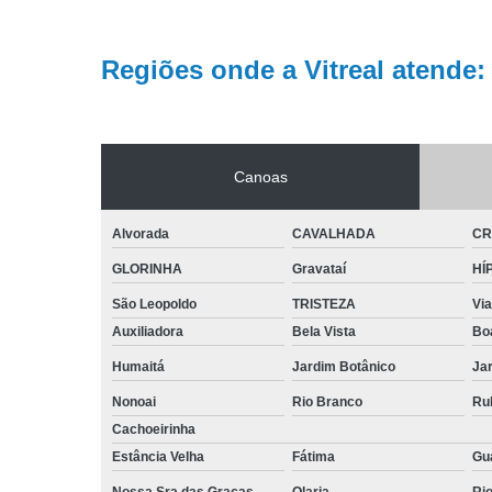
Regiões onde a Vitreal atende:
Canoas
Alvorada
CAVALHADA
CR
GLORINHA
Gravataí
HÍ
São Leopoldo
TRISTEZA
Vi
Auxiliadora
Bela Vista
Bo
Humaitá
Jardim Botânico
Jar
Nonoai
Rio Branco
Ru
Cachoeirinha
Estância Velha
Fátima
Gu
Nossa Sra das Graças
Olaria
Ri