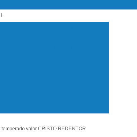
(51) 3475-3341
(51) 98484-4744
 de Vidro
Cobertura de Vidro para Corredor
Cobertura de Vidro para Varanda
obertura de Vidro Retrátil Manual
Cobertura em Vidro Temperado
ra Vidro
Cobertura Vidro Temperado
hamento de Cobertura com Vidro
echamento de área Gourmet com Vidro
ro
Fechamento de Sacada com Vidro
Fechamento de Sacada em Vidro
til
Fechamento de Varanda com Vidro
dro temperado valor CRISTO REDENTOR
Fechamento em Vidro Temperado