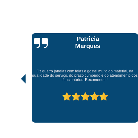
Patricia
Marques
 lindo, de
Fiz quatro janelas com telas e gostei muito do material, da
ciosos e
qualidade do serviço, do prazo cumprido e do atendimento dos
 ficaram
funcionários. Recomendo !