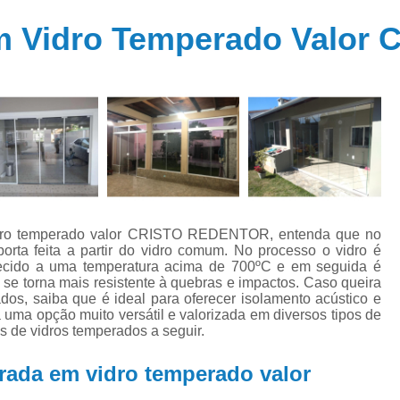
Janela Alumínio Camarão
Janela Al
em Vidro Temperado Valo
Janela de Alumínio 1 por 1
Janela de Alumínio com Persiana Integ
Janela de Alumínio Maxim Ar
Janela de V
Janela para Quarto de Alumínio
Janela Piv
Janela de Vidro
Janela de Vidro
Janela de Vidro Fumê
Janela de Vidro
Janela de Vidro Verde
Janela Grande de V
vidro temperado valor CRISTO REDENTOR, entenda que no
rta feita a partir do vidro comum. No processo o vidro é
Janela Vidro Temperado
Empresa de 
ecido a uma temperatura acima de 700ºC e em seguida é
 se torna mais resistente à quebras e impactos. Caso queira
Janela de Alumínio Branco par
dos, saiba que é ideal para oferecer isolamento acústico e
 uma opção muito versátil e valorizada em diversos tipos de
Janela de Alumínio Branco p
s de vidros temperados a seguir.
Janela de Alumínio de Co
rada em vidro temperado valor
Janela de Alumínio 