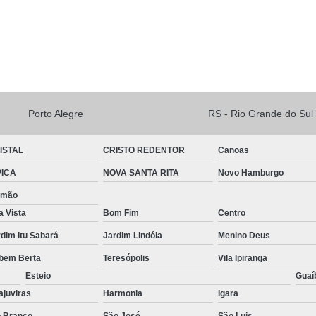
Porto Alegre
RS - Rio Grande do Sul
ISTAL
CRISTO REDENTOR
Canoas
PICA
NOVA SANTA RITA
Novo Hamburgo
amão
a Vista
Bom Fim
Centro
dim Itu Sabará
Jardim Lindóia
Menino Deus
bem Berta
Teresópolis
Vila Ipiranga
Esteio
Guaí
ajuviras
Harmonia
Igara
o Branco
São José
São Luis