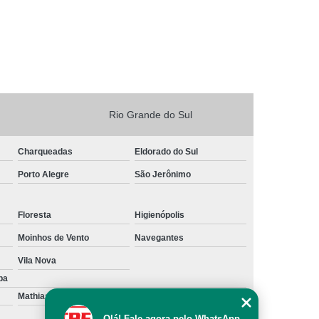
Rio Grande do Sul
Charqueadas
Eldorado do Sul
Porto Alegre
São Jerônimo
Floresta
Higienópolis
Moinhos de Vento
Navegantes
Vila Nova
ba
Mathias Velho
Niterói
Olá! Fale agora pelo WhatsApp