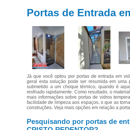
Portas de
vidros
Portas de Entrada 
temperados
Portas em
vidros
temperados
Já que você optou por portas de entrada em 
geral esta solução pode ser resumida em uma po
submetido a um choque térmico, quando é aqu
resfriado rapidamente. Como resultado, o material
mais informações sobre portas de vidros tempera
facilidade de limpeza aos espaços, o que as torna
construções. Veja mais opções em relação a porta
Pesquisando por portas de ent
CRISTO REDENTOR?