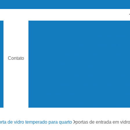
Cobertura com Vidro Temperado
Cobertura
Cobertura de Vidro para Pergolado
o
Cobertura de Vidro Retrátil
C
Cobertura de Vidro Temperado
Contato
Cobertura Pergolado Vidro
Cobertu
Fechamento com Vidro
Fec
Fechamento de área com Vidro
F
Fechamento de áreas Externas com Vid
Fechamento de Sacada de Vidro
Fechamento de Sacadas com Vidro Retrá
orta de vidro temperado para quarto
portas de entrada em vi
Fechamento de Vidro para Varanda