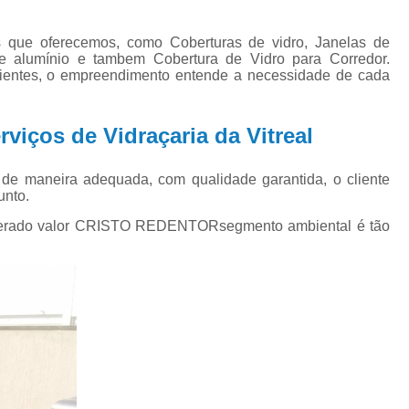
Janela de Alumínio para Ba
Janela de Alumínio para C
 que oferecemos, como Coberturas de vidro, Janelas de
e alumínio e tambem Cobertura de Vidro para Corredor.
Janela de Alumínio para Q
erientes, o empreendimento entende a necessidade de cada
Janela de Alumínio para 
viços de Vidraçaria da Vitreal
Janela de Alumínio Pivot
Janela de Alumínio Preto par
s de maneira adequada, com qualidade garantida, o cliente
Janela de Alumínio sob Medida no Rio G
unto.
Porta de Alumínio
Porta de Alumíni
mperado valor CRISTO REDENTORsegmento ambiental é tão
Porta de Alumínio Externa
Porta de Alum
Porta de Alumínio Veneziana
Porta de Correr de Alumínio Branco
Porta P
Porta Balcão de Vidro
Porta Camar
Porta de Correr Vidro
Porta de Vidro
Por