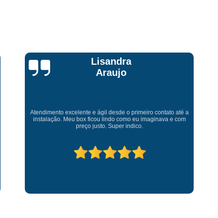
Lisandra
Araujo
Atendimento excelente e ágil desde o primeiro contato até a
instalação. Meu box ficou lindo como eu imaginava e com
preço justo. Super indico.