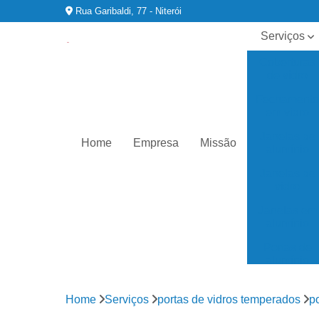
Rua Garibaldi, 77 - Niterói
Serviços
Coberturas
de vidro
Fechament
em vidro
Janelas de
Home
Empresa
Missão
alumínio
Janelas de
vidro
Janelas em
alumínio
Portas de
alumínio
Portas de
vidro
Home
Serviços
portas de vidros temperados
p