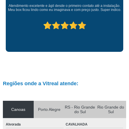
Atendimento excelente e ágil desde o primeiro contato até a instalação.
Meu box ficou lindo como eu imaginava e com preço justo. Super indico.
Regiões onde a Vitreal atende:
RS - Rio Grande
Rio Grande do
Canoas
Porto Alegre
do Sul
Sul
Alvorada
CAVALHADA