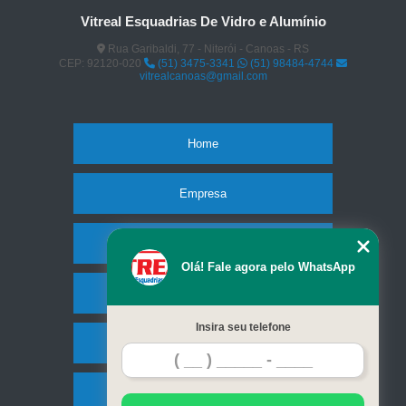
Vitreal Esquadrias De Vidro e Alumínio
Rua Garibaldi, 77 - Niterói - Canoas - RS
CEP: 92120-020
(51) 3475-3341
(51) 98484-4744
vitrealcanoas@gmail.com
Home
Empresa
Missão
Olá! Fale agora pelo WhatsApp
Serviços
Insira seu telefone
Contato
Mapa do site