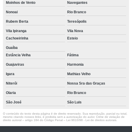
Moinhos de Vento
Navegantes
Nonoai
Rio Branco
Rubem Berta
Teresópolis
Vila Ipiranga
Vila Nova
Cachoeirinha
Esteio
Guaíba
Estância Velha
Fátima
Guajuviras
Harmonia
Igara
Mathias Velho
Niterói
Nossa Sra das Graças
Olaria
Rio Branco
São José
São Luis
O conteúdo do texto desta página é de direito reservado. Sua reprodução, parcial ou total,
mesmo citando nossos links, é proibida sem a autorização do autor. Crime de violação de
direito autoral – artigo 184 do Código Penal –
Lei 9610/98 - Lei de direitos autorais
.