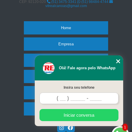
CEP: 92120-020
(51) 3475-3341
(51) 98484-4744
vitrealcanoas@gmail.com
Home
Empresa
Missão
Olá! Fale agora pelo WhatsApp
Serviços
Insira seu telefone
Contato
Mapa do site
Iniciar conversa
1