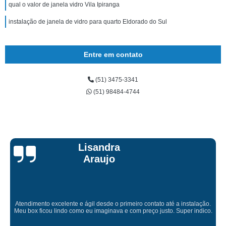
qual o valor de janela vidro Vila Ipiranga
instalação de janela de vidro para quarto Eldorado do Sul
Entre em contato
(51) 3475-3341
(51) 98484-4744
Lisandra
Araujo
Atendimento excelente e ágil desde o primeiro contato até a instalação.
Meu box ficou lindo como eu imaginava e com preço justo. Super indico.