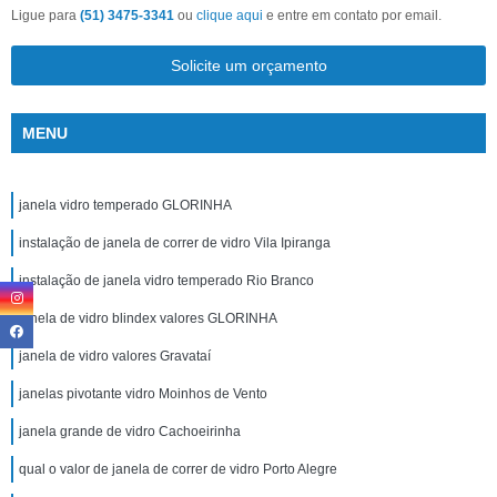
Ligue para
(51) 3475-3341
ou
clique aqui
e entre em contato por email.
Solicite um orçamento
MENU
janela vidro temperado GLORINHA
instalação de janela de correr de vidro Vila Ipiranga
instalação de janela vidro temperado Rio Branco
janela de vidro blindex valores GLORINHA
janela de vidro valores Gravataí
janelas pivotante vidro Moinhos de Vento
janela grande de vidro Cachoeirinha
qual o valor de janela de correr de vidro Porto Alegre