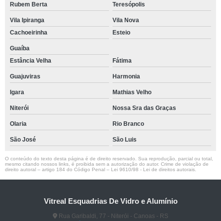
Rubem Berta
Teresópolis
Vila Ipiranga
Vila Nova
Cachoeirinha
Esteio
Guaíba
Estância Velha
Fátima
Guajuviras
Harmonia
Igara
Mathias Velho
Niterói
Nossa Sra das Graças
Olaria
Rio Branco
São José
São Luis
O conteúdo do texto desta página é de direito reservado. Sua reprodução, parcial ou total,
mesmo citando nossos links, é proibida sem a autorização do autor. Crime de violação de
direito autoral – artigo 184 do Código Penal –
Lei 9610/98 - Lei de direitos autorais
.
Vitreal Esquadrias De Vidro e Alumínio
Rua Garibaldi, 77 - Niterói - Canoas - RS