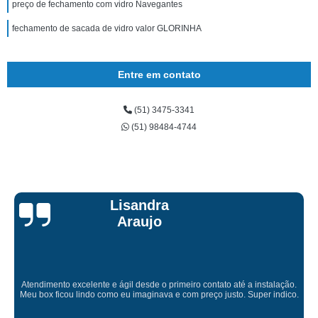
preço de fechamento com vidro Navegantes
fechamento de sacada de vidro valor GLORINHA
Entre em contato
(51) 3475-3341
(51) 98484-4744
Lisandra
Araujo
Atendimento excelente e ágil desde o primeiro contato até a instalação.
Meu box ficou lindo como eu imaginava e com preço justo. Super indico.