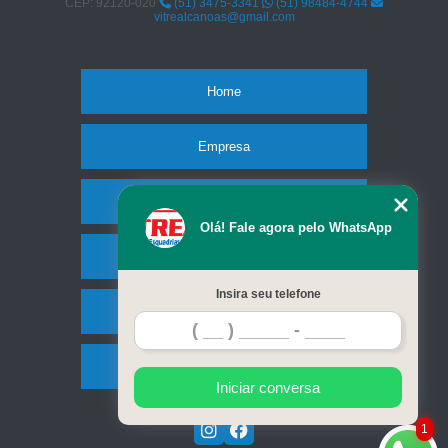
CEP: 92120-020
(51) 3475-3341
(51) 98484-4744
vitrealcanoas@gmail.com
Home
Empresa
Missão
Olá! Fale agora pelo WhatsApp
Serviços
Insira seu telefone
Contato
Mapa do site
Iniciar conversa
1