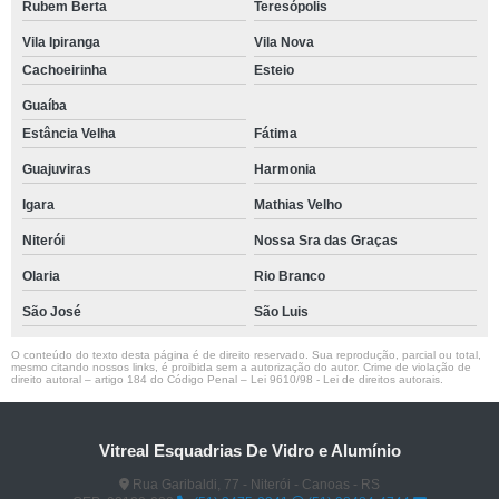
Rubem Berta
Teresópolis
Vila Ipiranga
Vila Nova
Cachoeirinha
Esteio
Guaíba
Estância Velha
Fátima
Guajuviras
Harmonia
Igara
Mathias Velho
Niterói
Nossa Sra das Graças
Olaria
Rio Branco
São José
São Luis
O conteúdo do texto desta página é de direito reservado. Sua reprodução, parcial ou total,
mesmo citando nossos links, é proibida sem a autorização do autor. Crime de violação de
direito autoral – artigo 184 do Código Penal –
Lei 9610/98 - Lei de direitos autorais
.
Vitreal Esquadrias De Vidro e Alumínio
Rua Garibaldi, 77 - Niterói - Canoas - RS