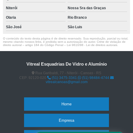
Niterói
Nossa Sra das Graças
Olaria
Rio Branco
São José
São Luis
O conteúdo do texto desta página é de direito reservado. Sua reprodução, parcial ou total,
mesmo citando nossos links, é proibida sem a autorização do autor. Crime de violação de
direito autoral – artigo 184 do Código Penal –
Lei 9610/98 - Lei de direitos autorais
.
Vitreal Esquadrias De Vidro e Alumínio
Rua Garibaldi, 77 - Niterói - Canoas - RS
CEP: 92120-020
(51) 3475-3341
(51) 98484-4744
vitrealcanoas@gmail.com
Home
Empresa