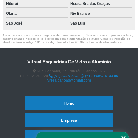
Niterói
Nossa Sra das Graças
Olaria
Rio Branco
São José
São Luis
O conteúdo do texto desta página é de direito reservado. Sua reprodução, parcial ou total,
mesmo citando nossos links, é proibida sem a autorização do autor. Crime de violação de
direito autoral – artigo 184 do Código Penal –
Lei 9610/98 - Lei de direitos autorais
.
Vitreal Esquadrias De Vidro e Alumínio
Rua Garibaldi, 77 - Niterói - Canoas - RS
CEP: 92120-020
(51) 3475-3341
(51) 98484-4744
vitrealcanoas@gmail.com
Home
Empresa
Missão