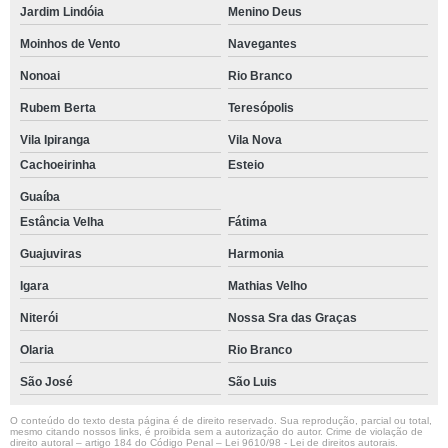
Jardim Lindóia
Menino Deus
Moinhos de Vento
Navegantes
Nonoai
Rio Branco
Rubem Berta
Teresópolis
Vila Ipiranga
Vila Nova
Cachoeirinha
Esteio
Guaíba
Estância Velha
Fátima
Guajuviras
Harmonia
Igara
Mathias Velho
Niterói
Nossa Sra das Graças
Olaria
Rio Branco
São José
São Luis
O conteúdo do texto desta página é de direito reservado. Sua reprodução, parcial ou total,
mesmo citando nossos links, é proibida sem a autorização do autor. Crime de violação de
direito autoral – artigo 184 do Código Penal –
Lei 9610/98 - Lei de direitos autorais
.