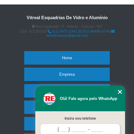
Vitreal Esquadrias De Vidro e Alumínio
Rua Garibaldi, 77 - Niterói - Canoas - RS
CEP: 92120-020
(51) 3475-3341
(51) 98484-4744
vitrealcanoas@gmail.com
Home
Empresa
Missão
Olá! Fale agora pelo WhatsApp
Serviços
Insira seu telefone
Contato