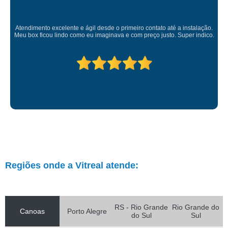
Atendimento de excelência por parte da vendedora, técnico que 
alação.
abertura muito atencioso, caprichoso e serviço com qualidade.
indico.
pelo atendimento e qualidade do serviços prestados.
Regiões onde a Vitreal atende:
RS - Rio Grande
Rio Grande do
Canoas
Porto Alegre
do Sul
Sul